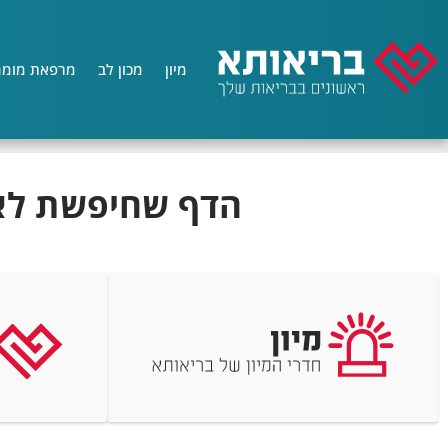
מיון
מכון לב
מרפאת מומח
בריאותא
/
404
הדף שחיפשת לא ז