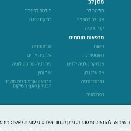
מכון לב
הולטר לב
הולטר לחץ דם
אקו לב במאמץ
בדיקת שינה
קרדיולוגיה
מרפאות מומחים
ריאות
אורתופדיה
ראומטולוגיה
אלרגיה ילדים
אנדוקרינולגיה ילדים
כירורגיה-פרוקטולוגיה
אף אוזן גרון
עור ומין
נוירוכירורגיה
מרפאה אורתופדית משרד
הבטחון ואגף השיקום
נפרולוגיה
ימוש ולהתאים פרסומות. ניתן לבחור אילו סוגי עוגיות לאשר: מידע 
נגישות
אתר זה מוגן ע"י reCAPTCHA וגוגל
מדיניות פרטיות
וגם
תנאי השירות