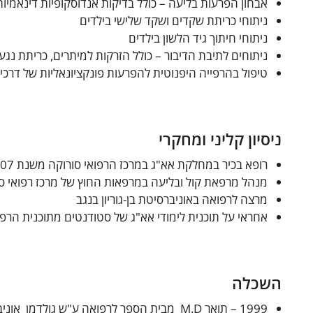
אבחון הפרעות בליעה – כולל בדיקות אנדוסקופיות דינאמיות לה
ניתוחי כריתת שקדים ושקד שלישי בילדים
ניתוחי חיתוך גיד הלשון בילדים
ניתוחים לתיבת הדיבור – כולל הזרקות למיתרים, כריתת נגעי
טיפול בהרפייה היפנוטית להפרעות פונקציונאליות של דרכי 
ניסיון קליני ומחקרי
רופא בכיר במחלקת אא"ג במרכז הרפואי סורוקה משנת 2007
מנהל מרפאת קול ובליעה במרפאות החוץ של מרכז רפואי ס
מרצה לרפואה באוניברסיטת בן-גוריון בנגב
אחראי על תוכנית לימודי אא"ג של סטודנטים מתוכנית הרפוא
השכלה
1999 – תואר M.D מבית הספר לרפואה ע"ש גולדמן אוניברסיטת בן-גוריון בנגב